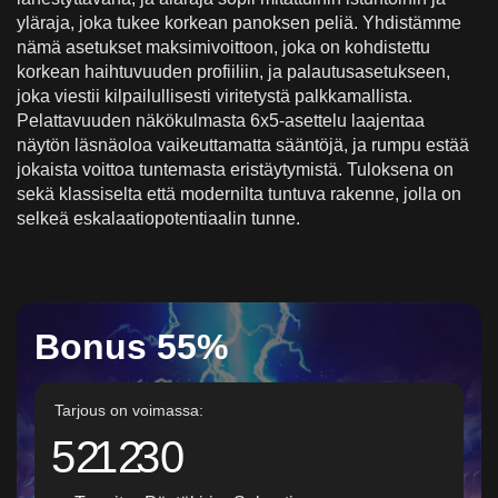
yläraja, joka tukee korkean panoksen peliä. Yhdistämme
Johdonmukaisuus istuntojen ja laitteiden välillä
nämä asetukset maksimivoittoon, joka on kohdistettu
Istunnon rakenne ja tunnekaari
korkean haihtuvuuden profiiliin, ja palautusasetukseen,
joka viestii kilpailullisesti viritetystä palkkamallista.
Mikä asettaa tämän Pragmatic Play-julkaisun
Pelattavuuden näkökulmasta 6x5-asettelu laajentaa
Laajennetut näytelmähuomiot suomalaisessa
näytön läsnäoloa vaikeuttamatta sääntöjä, ja rumpu estää
kontekstissa
jokaista voittoa tuntemasta eristäytymistä. Tuloksena on
sekä klassiselta että modernilta tuntuva rakenne, jolla on
Käytännön esimerkkejä Feature Momentumista
selkeä eskalaatiopotentiaalin tunne.
Johtopäätös rakenteesta ja viihteen arvosta
Bonus 55%
Tarjous on voimassa:
52
12
28