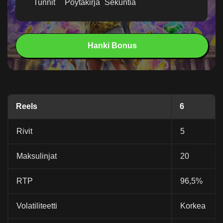
Tunnit
Pöytäkirja
Sekuntia
Hanki Bonus
Reels
6
Rivit
5
Maksulinjat
20
RTP
96,5%
Volatiliteetti
Korkea