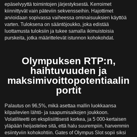
epäselvyyttä toimintojen järjestyksestä. Kerroimet
kiinnittyvät vain päteviin sekvensseihin. Hajottimet
arvioidaan sopivassa vaiheessa ominaisuuksien käyttöä
varten. Tuloksena on sääntöjoukko, joka edistää
luottamusta tuloksiin ja tukee samalla ikimuistoisia
purskeita, jotka määrittelevät istunnon kohokohdat.
Olympuksen RTP:n,
haihtuvuuden ja
maksimivoittopotentiaalin
portit
Palautus on 96,5%, mikä asettaa mallin luokkaansa
kilpailevien lähtö- ja saapumisaikojen joukkoon.
Volatiliteetti on eksplisiittisesti korkea, ja 5 000-kertaisen
yläpään heijastelee sitä, että halu suurempiin, harvemmin
esiintyviin kohokohtiin. Gates of Olympus Slot sopii siksi