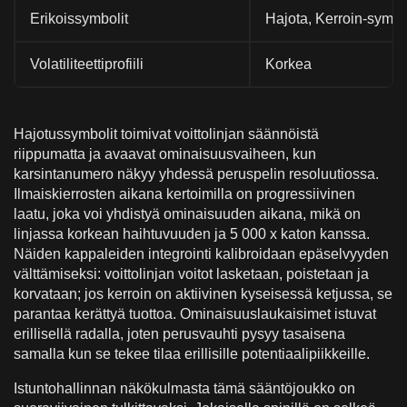
Erikoissymbolit
Hajota, Kerroin-symbo
Volatiliteettiprofiili
Korkea
Hajotussymbolit toimivat voittolinjan säännöistä
riippumatta ja avaavat ominaisuusvaiheen, kun
karsintanumero näkyy yhdessä peruspelin resoluutiossa.
Ilmaiskierrosten aikana kertoimilla on progressiivinen
laatu, joka voi yhdistyä ominaisuuden aikana, mikä on
linjassa korkean haihtuvuuden ja 5 000 x katon kanssa.
Näiden kappaleiden integrointi kalibroidaan epäselvyyden
välttämiseksi: voittolinjan voitot lasketaan, poistetaan ja
korvataan; jos kerroin on aktiivinen kyseisessä ketjussa, se
parantaa kerättyä tuottoa. Ominaisuuslaukaisimet istuvat
erillisellä radalla, joten perusvauhti pysyy tasaisena
samalla kun se tekee tilaa erillisille potentiaalipiikkeille.
Istuntohallinnan näkökulmasta tämä sääntöjoukko on