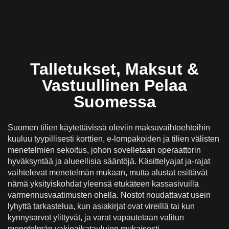
Talletukset, Maksut &
Vastuullinen Pelaa
Suomessa
Suomen tilien käytettävissä oleviin maksuvaihtoehtoihin
kuuluu tyypillisesti korttien, e-lompakoiden ja tilien välisten
menetelmien sekoitus, johon sovelletaan operaattorin
hyväksyntää ja alueellisia sääntöjä. Käsittelyajat ja-rajat
vaihtelevat menetelmän mukaan, mutta alustat esittävät
nämä yksityiskohdat yleensä etukäteen kassasivuilla
varmennusvaatimusten ohella. Nostot noudattavat usein
lyhyttä tarkastelua, kun asiakirjat ovat vireillä tai kun
kynnysarvot ylittyvät, ja varat vapautetaan valitun
menetelmän vakioaikataulujen mukaisesti.