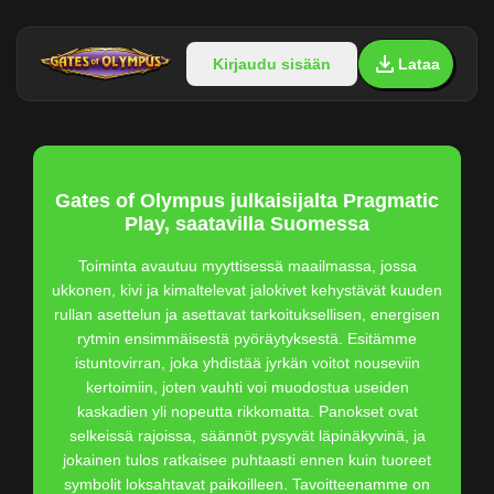
Kirjaudu sisään
Lataa
Gates of Olympus julkaisijalta Pragmatic
Play, saatavilla Suomessa
Toiminta avautuu myyttisessä maailmassa, jossa
ukkonen, kivi ja kimaltelevat jalokivet kehystävät kuuden
rullan asettelun ja asettavat tarkoituksellisen, energisen
rytmin ensimmäisestä pyöräytyksestä. Esitämme
istuntovirran, joka yhdistää jyrkän voitot nouseviin
kertoimiin, joten vauhti voi muodostua useiden
kaskadien yli nopeutta rikkomatta. Panokset ovat
selkeissä rajoissa, säännöt pysyvät läpinäkyvinä, ja
jokainen tulos ratkaisee puhtaasti ennen kuin tuoreet
symbolit loksahtavat paikoilleen. Tavoitteenamme on