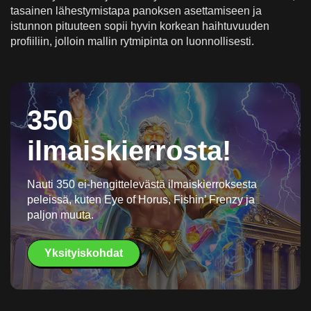
tasainen lähestymistapa panoksen asettamiseen ja
istunnon pituuteen sopii hyvin korkean haihtuvuuden
profiiliin, jolloin mallin rytmipinta on luonnollisesti.
350
ilmaiskierrosta!
Nauti 350 ei-hengittelevästä ilmaiskierroksesta
peleissä, kuten Eye of Horus, Fishin’ Frenzy ja
paljon muuta.
Yksityiskohdat