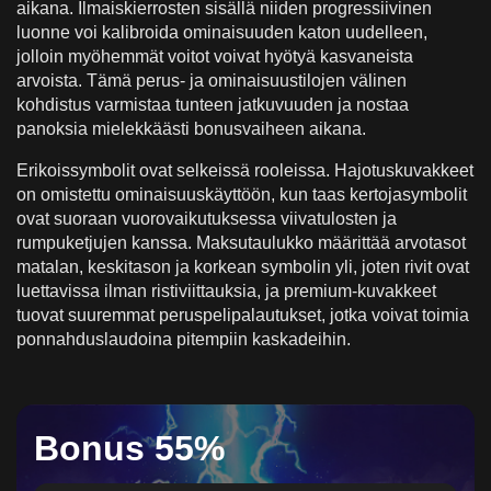
aikana. Ilmaiskierrosten sisällä niiden progressiivinen
luonne voi kalibroida ominaisuuden katon uudelleen,
jolloin myöhemmät voitot voivat hyötyä kasvaneista
arvoista. Tämä perus- ja ominaisuustilojen välinen
kohdistus varmistaa tunteen jatkuvuuden ja nostaa
panoksia mielekkäästi bonusvaiheen aikana.
Erikoissymbolit ovat selkeissä rooleissa. Hajotuskuvakkeet
on omistettu ominaisuuskäyttöön, kun taas kertojasymbolit
ovat suoraan vuorovaikutuksessa viivatulosten ja
rumpuketjujen kanssa. Maksutaulukko määrittää arvotasot
matalan, keskitason ja korkean symbolin yli, joten rivit ovat
luettavissa ilman ristiviittauksia, ja premium-kuvakkeet
tuovat suuremmat peruspelipalautukset, jotka voivat toimia
ponnahduslaudoina pitempiin kaskadeihin.
Bonus 55%