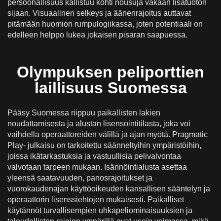
persoonallisuus kallistuu kohti nousuja vakaan lisätuoton
sijaan. Visuaalinen selkeys ja äänenrajoitus auttavat
pitämään huomion rumpulogiikassa, joten potentiaali on
edelleen helppo lukea jokaisen pisaran saapuessa.
Olympuksen peliporttien
laillisuus Suomessa
Pääsy Suomessa riippuu paikallisten lakien
noudattamisesta ja alustan lisensointitilasta, joka voi
vaihdella operaattoreiden välillä ja ajan myötä. Pragmatic
Play- julkaisu on tarkoitettu säänneltyihin ympäristöihin,
joissa ikätarkastuksia ja vastuullisia pelivalvontaa
valvotaan tarpeen mukaan. Isännöintialusta asettaa
yleensä saatavuuden, panosrajoitukset ja
vuorokaudenajan käyttöoikeuden kansallisen sääntelyn ja
operaattorin lisenssiehtojen mukaisesti. Paikalliset
käytännöt turvallisempien uhkapeliominaisuuksien ja