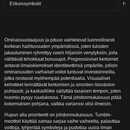
Erikoissymbolit
Haj
Ominaisuustaajuus ja pituus vaihtelevat luonnollisesti
korkean haihtuvuuden ympäristössä, joten tulosten
jakautuminen ryhmittyy usein hiljaisiin venytyksiin, joita
välittävät tehokkaat bonusajot. Progressiiviset kertoimet
antavat ilmaiskierrokset identiteettinsä ympärille, jolloin
ominaisuuden varhaiset voitot tuntuvat investoinneilta,
jotka nostavat myöhempää potentiaalia. Visuaaliset
kehotteet lennättävät kertoimien ja sirontien läsnäolon
puhtaasti, ja kaskadiliike säilyttää tasaisen tempon, joten
huomio pysyy ruudukossa. Tämä johdonmukaisuus pitää
kokemuksen pohjana, vaikka varianssi olisi ilmeisin.
Hupun alla prioriteetti on johdonmukaisuus. Tumble-
moottori käyttää samaa sarjaa vaihe vaiheelta, palauttaa
voittoja, tyhjentää symboleja ja pudottaa uusia ilman