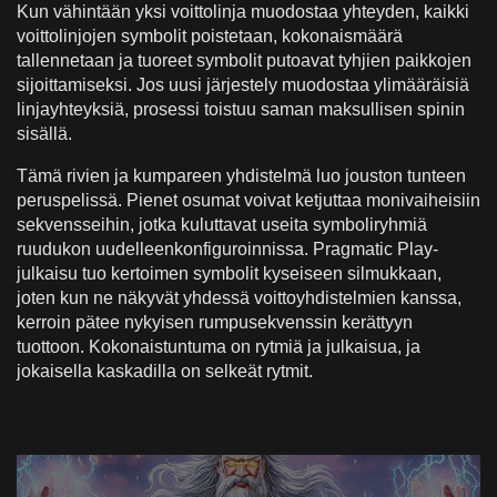
Kun vähintään yksi voittolinja muodostaa yhteyden, kaikki
voittolinjojen symbolit poistetaan, kokonaismäärä
tallennetaan ja tuoreet symbolit putoavat tyhjien paikkojen
sijoittamiseksi. Jos uusi järjestely muodostaa ylimääräisiä
linjayhteyksiä, prosessi toistuu saman maksullisen spinin
sisällä.
Tämä rivien ja kumpareen yhdistelmä luo jouston tunteen
peruspelissä. Pienet osumat voivat ketjuttaa monivaiheisiin
sekvensseihin, jotka kuluttavat useita symboliryhmiä
ruudukon uudelleenkonfiguroinnissa. Pragmatic Play-
julkaisu tuo kertoimen symbolit kyseiseen silmukkaan,
joten kun ne näkyvät yhdessä voittoyhdistelmien kanssa,
kerroin pätee nykyisen rumpusekvenssin kerättyyn
tuottoon. Kokonaistuntuma on rytmiä ja julkaisua, ja
jokaisella kaskadilla on selkeät rytmit.