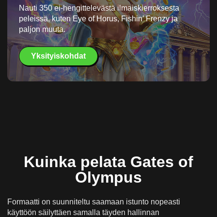
Nauti 350 ei-hengittelevästä ilmaiskierroksesta
peleissä, kuten Eye of Horus, Fishin’ Frenzy ja
paljon muuta.
Yksityiskohdat
Kuinka pelata Gates of
Olympus
Formaatti on suunniteltu saamaan istunto nopeasti
käyttöön säilyttäen samalla täyden hallinnan