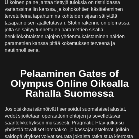
Ulkoinen paine jahtaa tiettyjä tuloksia on ristiriidassa
varianssimallin kanssa, ja kohokohtien käsitteleminen
tervetulleina tapahtumina kohteiden sijaan säilyttää
tasapainoisen ajattelutavan. Slotin rakenne on olemassa,
jotta se säilyy tunnettujen parametrien sisällä;
henkilökohtaisten rajojen yhdenmukaistaminen näiden
parametrien kanssa pitää kokemuksen terveenä ja
nautinnollisena.
Pelaaminen Gates of
Olympus Online Oikealla
Rahalla Suomessa
Jos otsikkoa isännöivät lisensoidut suomalaiset alustat,
vedot sijoitetaan operaattorin ehtojen ja sovellettavan
sääntelykehyksen mukaisesti. Pragmatic Play-julkaisu
yhdistää tavalliset lompakko- ja kassajärjestelmät, jolloin
saldopäivitykset voivat seurata jokaista ratkaistua kierrosta