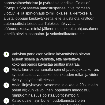
panosvaihtoehdoista ja pyöreästä tahdista. Gates of
Olympus Slot asettaa panostuspaneelin välittömään
ulottuville, ja spin-ohjaus toimii jokaisella kierroksella
alusta loppuun keskeytyksettä, ellei alusta ota käyttöön
automaattista toistotilaa. Tulokset näkyvät aina
pääruudukossa, minkä jälkeen ne on koottu ohjausalueen
lähellä oleviin tasapaino- ja voittoindikaattoreihin.
Vahvista panoksen valinta käytettävissä olevan
alueen sisällä ja varmista, että näytettävä
kokonaispanos kuvastaa aiottua määrää.
Aloita kierros painamalla spin-ohjausobjektia kerran;
symbolit asettuvat paikoilleen kuuden rullan ja viiden
rivin yli näytön ratketessa.
Arvioi linjayhteydet vasemmalta oikealle 20 kiinteän
polun yli; kun kelvollinen lopputulos muodostuu,
rumpuominaisuus poistaa voittosymbolit.
Katso uusien symbolien pudottamista tilojen