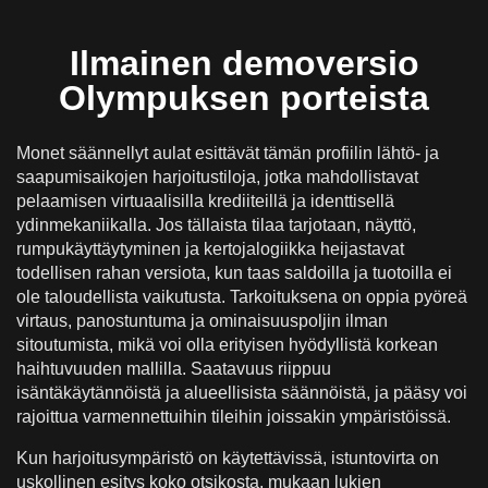
Ilmainen demoversio
Olympuksen porteista
Monet säännellyt aulat esittävät tämän profiilin lähtö- ja
saapumisaikojen harjoitustiloja, jotka mahdollistavat
pelaamisen virtuaalisilla krediiteillä ja identtisellä
ydinmekaniikalla. Jos tällaista tilaa tarjotaan, näyttö,
rumpukäyttäytyminen ja kertojalogiikka heijastavat
todellisen rahan versiota, kun taas saldoilla ja tuotoilla ei
ole taloudellista vaikutusta. Tarkoituksena on oppia pyöreä
virtaus, panostuntuma ja ominaisuuspoljin ilman
sitoutumista, mikä voi olla erityisen hyödyllistä korkean
haihtuvuuden mallilla. Saatavuus riippuu
isäntäkäytännöistä ja alueellisista säännöistä, ja pääsy voi
rajoittua varmennettuihin tileihin joissakin ympäristöissä.
Kun harjoitusympäristö on käytettävissä, istuntovirta on
uskollinen esitys koko otsikosta, mukaan lukien