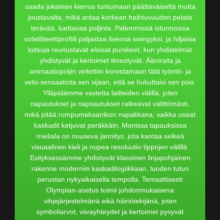
saada jokainen kierros tuntumaan päättäväiseltä mutta
joustavalta, mikä antaa korkean haihtuvuuden pelata
terävää, luettavaa poljinta. Pidemmissä istunnoissa
volatiliteettiprofiili paljastaa itsensä swingyksi, ja hiljaisia
loitsuja reunustavat eloisat purskeet, kun yhdistelmät
yhdistyvät ja kertoimet ilmestyvät. Ääniraita ja
animaatiopoljin viritettiin korostamaan tätä työntö- ja
veto-sensaatiota sen sijaan, että se hukuttaisi sen pois.
Ylläpidämme vastetta laitteiden välillä, joten
napautukset ja napsautukset ratkeavat välittömästi,
mikä pitää rumpumekaanikon napakkana, vaikka useat
kaskadit ketjuvat peräkkäin. Monissa tapauksissa
mieliala on nouseva jännitys, jota kantaa selkeä
visuaalinen kieli ja nopea resoluutio tippojen välillä.
Esityksessämme yhdistyvät klassinen linjapohjainen
rakenne moderniin kaskadilogiikkaan, luoden tutun
perustan nykyaikaisella tempolla. Temaattisesti
Olympian-asetus toimii johdonmukaisena
vihjejärjestelmänä eikä häiriötekijänä, joten
symboliarvot, viivayhteydet ja kertoimet pysyvät