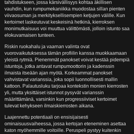
tahdistukseen, jossa kärsivällisyys kohtaa äkillisen
vauhdin, kun rumpumekaniikka muodostaa sillan pienten
viivaosuman ja merkityksellisempien ketjujen välille. Kun
kertoimet laskeutuvat keskeisinä hetkinä, kierroksen
monimutkaisuus voi muuttua välittömästi, jolloin istunto saa
elokuvamaisen tunteen.
Riskin ruokahalu ja vaarnan valinta ovat
vuorovaikutuksessa tämän profiilin kanssa muokkaamaan
yleistä rytmiä. Pienemmät panokset voivat kestää pidempiä
istuntoja, jotka antavat rumpumoottorin ja kadenssin
ilmaista itseään ajan myötä. Korkeammat panokset
vahvistavat varianssia, joka sopii luonnollisesti mallin
kattoon. Palautusluku tarjoaa kontekstin monien kierrosten
yli, mutta yksittäiset istunnot pysyvät varianssin
määrittämänä, varsinkin kun progressiiviset kertoimet
tulevat kehykseen ilmaiskierrosten aikana.
Laajennettu potentiaali on ensisijaisesti
ominaisuusvaiheessa, jossa kertojan eteneminen asettaa
katon myöhemmille voitoille. Peruspeli pystyy kuitenkin