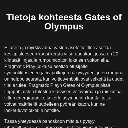
Kuinka lähestyä Olympuksen portteja
Tietoja kohteesta Gates of
vastuullisesti
Olympus
Pelaaminen Gates of Olympus Online Oikealla
Rahalla Suomessa
Talletukset, Maksut & Vastuullinen Pelaa
Pilareita ja myrskyvaloa vasten asetettu titteli asettaa
Suomessa
keskipisteeseen kuusi kertaa viisi-ruudukon, jossa on 20
Olympuksen porttien mobiiliversio
kiinteää linjaa ja rumpumoottori jokaisen voiton alla.
Pragmatic Play-julkaisu asettaa etusijalle
Tietoja Session Feel and Pacingista
symboliklusterien ja rivipolkujen näkyvyyden, joten rumpua
Suunnittelu, Teema ja symboli-identiteetti
on helppo seurata, kun voittosymbolit ovat selkeitä ja uudet
tilalle tulee. Pragmatic Playn Gates of Olympus pitää
Istuntoesimerkkejä ja tuloskuvioita
linjapohjaisten tulosten klassisen vetovoiman ja ruiskuttaa
Pankkirulla Rytmi- ja vaarnakalibrointi
sitten energiapurskeita kertojasymbolien kautta, jotka
voivat määritellä uudelleen pyöreän katon, kun ne
Ääniohjaus ja palaute
laskeutuvat oikeille hetkille.
Liitäntä, saavutettavuus ja tietojen asettelu
Tässä yhteydessä panoskoon mitoitus pysyy
Symboli Tasot ja Rivien näkyvyys
lähestyttävänä, ja alaraja sopii mitattuihin istuntoihin ja