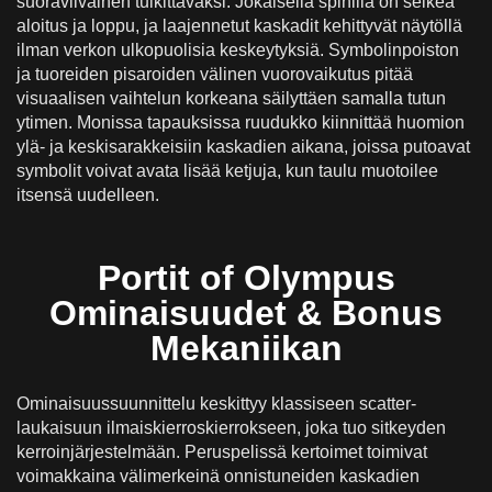
suoraviivainen tulkittavaksi. Jokaisella spinillä on selkeä
aloitus ja loppu, ja laajennetut kaskadit kehittyvät näytöllä
ilman verkon ulkopuolisia keskeytyksiä. Symbolinpoiston
ja tuoreiden pisaroiden välinen vuorovaikutus pitää
visuaalisen vaihtelun korkeana säilyttäen samalla tutun
ytimen. Monissa tapauksissa ruudukko kiinnittää huomion
ylä- ja keskisarakkeisiin kaskadien aikana, joissa putoavat
symbolit voivat avata lisää ketjuja, kun taulu muotoilee
itsensä uudelleen.
Portit of Olympus
Ominaisuudet & Bonus
Mekaniikan
Ominaisuussuunnittelu keskittyy klassiseen scatter-
laukaisuun ilmaiskierroskierrokseen, joka tuo sitkeyden
kerroinjärjestelmään. Peruspelissä kertoimet toimivat
voimakkaina välimerkeinä onnistuneiden kaskadien