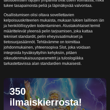
taloudellisten rajojen ympärillä ovat usein voimassa, mikä
tukee tasapainoista peliä ja läpinäkyvää valvontaa.
Osallistumisen olisi oltava sovellettavien
kelpoisuuskriteerien mukaista, mukaan lukien laillinen iän
ja henkilöllisyyden todentaminen. Alustakohtaiset termit
määrittelevät yleensä pelin tarjoamisen, joka kattaa
tekniset standardit, pelin eheysvaatimukset ja
tietosuojasäännöt. Tehtävämme on toimittaa
johdonmukainen, yhteensopiva Slot, joka voidaan
integroida hyväksyttyihin kehyksiin, pitäen
oikeudenmukaisuusparametrit ja tuloslogiikka
tarkastettavissa alan standardien mukaisesti.
350
ilmaiskierrosta!