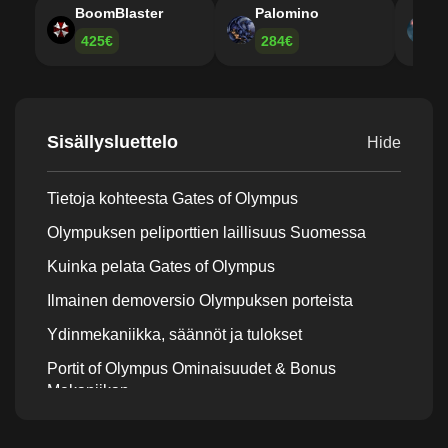
BoomBlaster
Palomino
B
425€
284€
Sisällysluettelo
Hide
Tietoja kohteesta Gates of Olympus
Olympuksen peliporttien laillisuus Suomessa
Kuinka pelata Gates of Olympus
Ilmainen demoversio Olympuksen porteista
Ydinmekaniikka, säännöt ja tulokset
Portit of Olympus Ominaisuudet & Bonus
Mekaniikan
Olympuksen RTP:n, haihtuvuuden ja
maksimivoittopotentiaalin portit