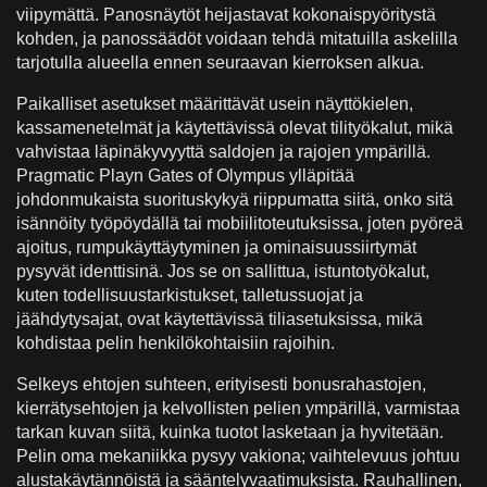
viipymättä. Panosnäytöt heijastavat kokonaispyöritystä
kohden, ja panossäädöt voidaan tehdä mitatuilla askelilla
tarjotulla alueella ennen seuraavan kierroksen alkua.
Paikalliset asetukset määrittävät usein näyttökielen,
kassamenetelmät ja käytettävissä olevat tilityökalut, mikä
vahvistaa läpinäkyvyyttä saldojen ja rajojen ympärillä.
Pragmatic Playn Gates of Olympus ylläpitää
johdonmukaista suorituskykyä riippumatta siitä, onko sitä
isännöity työpöydällä tai mobiilitoteutuksissa, joten pyöreä
ajoitus, rumpukäyttäytyminen ja ominaisuussiirtymät
pysyvät identtisinä. Jos se on sallittua, istuntotyökalut,
kuten todellisuustarkistukset, talletussuojat ja
jäähdytysajat, ovat käytettävissä tiliasetuksissa, mikä
kohdistaa pelin henkilökohtaisiin rajoihin.
Selkeys ehtojen suhteen, erityisesti bonusrahastojen,
kierrätysehtojen ja kelvollisten pelien ympärillä, varmistaa
tarkan kuvan siitä, kuinka tuotot lasketaan ja hyvitetään.
Pelin oma mekaniikka pysyy vakiona; vaihtelevuus johtuu
alustakäytännöistä ja sääntelyvaatimuksista. Rauhallinen,