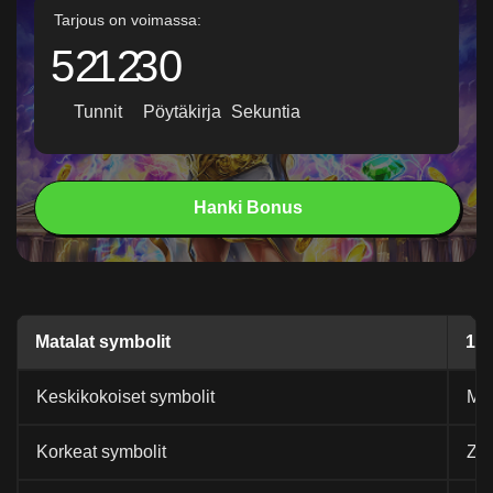
Tarjous on voimassa:
52
12
28
Tunnit
Pöytäkirja
Sekuntia
Hanki Bonus
Matalat symbolit
10,
Keskikokoiset symbolit
Myy
Korkeat symbolit
Zeu