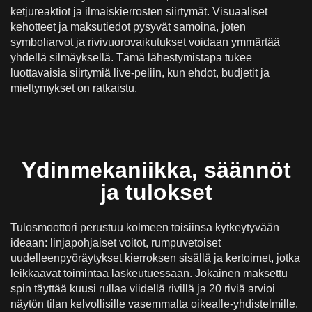
ketjureaktiot ja ilmaiskierrosten siirtymät. Visuaaliset
kehotteet ja maksutiedot pysyvät samoina, joten
symboliarvot ja rivivuorovaikutukset voidaan ymmärtää
yhdellä silmäyksellä. Tämä lähestymistapa tukee
luottavaisia siirtymiä live-peliin, kun ehdot, budjetit ja
mieltymykset on ratkaistu.
Ydinmekaniikka, säännöt
ja tulokset
Tulosmoottori perustuu kolmeen toisiinsa kytkeytyvään
ideaan: linjapohjaiset voitot, rumpuvetoiset
uudelleenpyöräytykset kierroksen sisällä ja kertoimet, jotka
leikkaavat toimintaa laskeutuessaan. Jokainen maksettu
spin täyttää kuusi rullaa viidellä rivillä ja 20 riviä arvioi
näytön tilan kelvollisille vasemmalta oikealle-yhdistelmille.