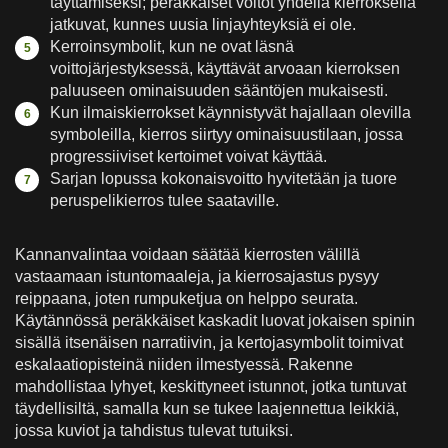
täyttämiseksi; peräkkäiset voitot yhdellä kierroksella
jatkuvat, kunnes uusia linjayhteyksiä ei ole.
Kerroinsymbolit, kun ne ovat läsnä
voittojärjestyksessä, käyttävät arvoaan kierroksen
paluuseen ominaisuuden sääntöjen mukaisesti.
Kun ilmaiskierrokset käynnistyvät hajallaan olevilla
symboleilla, kierros siirtyy ominaisuustilaan, jossa
progressiiviset kertoimet voivat käyttää.
Sarjan lopussa kokonaisvoitto hyvitetään ja tuore
peruspelikierros tulee saataville.
Kannanvalintaa voidaan säätää kierrosten välillä
vastaamaan istuntomaaleja, ja kierrosajastus pysyy
reippaana, joten rumpuketjua on helppo seurata.
Käytännössä peräkkäiset kaskadit luovat jokaisen spinin
sisällä itsenäisen narratiivin, ja kertojasymbolit toimivat
eskalaatiopisteinä niiden ilmestyessä. Rakenne
mahdollistaa lyhyet, keskittyneet istunnot, jotka tuntuvat
täydellisiltä, samalla kun se tukee laajennettua leikkiä,
jossa kuviot ja tahdistus tulevat tutuiksi.