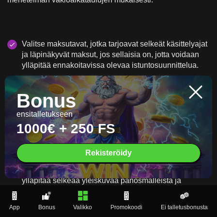
Valitse maksutavat, jotka tarjoavat selkeät käsittelyajat
ja läpinäkyvät maksut, jos sellaisia on, jotta voidaan
ylläpitää ennakoitavissa olevaa istuntosuunnittelua.
Käytä tilityökaluja, kuten talletusrajoja ja
Bonus
aikamuistutuksia, jotta voit kohdistaa toiston etukäteen
asetettujen henkilökohtaisten rajojen kanssa.
ensitalletukseen
1000€ + 250 FS
Pidä vahvistusasiakirjat valmiina tarvittaessa nostojen
ja tilipäivitysten viivästysten minimoimiseksi.
Rekisteröidy
Seuraa tapahtumahistoriaa tiliportaalissa, jotta voit
ylläpitää selkeää yleiskuvaa panosmalleista ja
istuntokustannuksista.
App
Bonus
Valikko
Promokoodi
Ei talletusbonusta