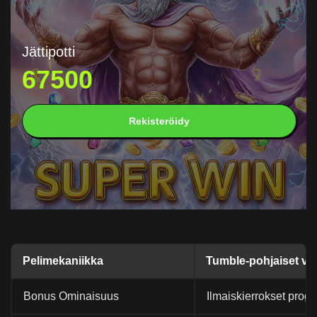
Jättipotti
67500
Rekisteröidy
Pelimekaniikka
Tumble-pohjaiset voi
Bonus Ominaisuus
Ilmaiskierrokset progre