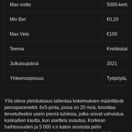
Max voitto
5000-kertai
Min Bet
€0,20
Max Veto
€100
Teema
Kreikkalain
Julkaisupäivä
2021
Yhteensopivuus
Työpöytä, Mo
Yllä oleva yleiskatsaus tallentaa kokemuksen määrittävät
perusparametrit. 6x5-pinta, jossa on 20 riviä, toivottaa
tervetulleeksi usein pieniä tuloksia, jotka voivat vahvistua
kaskadien kautta, kun asettelu avautuu. Korkean
haihtuvuuden ja 5 000 x:n katon ansiosta pelin