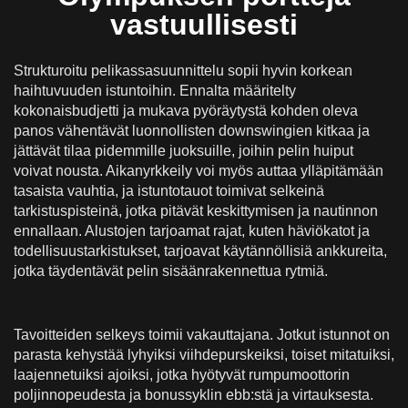
vastuullisesti
Strukturoitu pelikassasuunnittelu sopii hyvin korkean
haihtuvuuden istuntoihin. Ennalta määritelty
kokonaisbudjetti ja mukava pyöräytystä kohden oleva
panos vähentävät luonnollisten downswingien kitkaa ja
jättävät tilaa pidemmille juoksuille, joihin pelin huiput
voivat nousta. Aikanyrkkeily voi myös auttaa ylläpitämään
tasaista vauhtia, ja istuntotauot toimivat selkeinä
tarkistuspisteinä, jotka pitävät keskittymisen ja nautinnon
ennallaan. Alustojen tarjoamat rajat, kuten häviökatot ja
todellisuustarkistukset, tarjoavat käytännöllisiä ankkureita,
jotka täydentävät pelin sisäänrakennettua rytmiä.
Tavoitteiden selkeys toimii vakauttajana. Jotkut istunnot on
parasta kehystää lyhyiksi viihdepurskeiksi, toiset mitatuiksi,
laajennetuiksi ajoiksi, jotka hyötyvät rumpumoottorin
poljinnopeudesta ja bonussyklin ebb:stä ja virtauksesta.